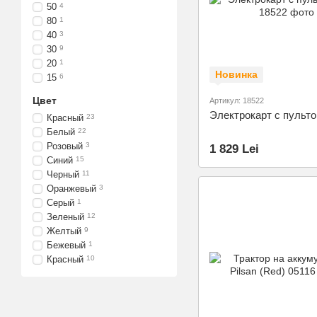
50
4
80
1
40
3
30
9
20
1
Новинка
15
6
Цвет
Артикул: 18522
Электрокарт с пульто
Красный
23
Белый
22
Розовый
3
1 829 Lei
Синий
15
Черный
11
Оранжевый
3
Серый
1
Зеленый
12
Желтый
9
Бежевый
1
Красный
10