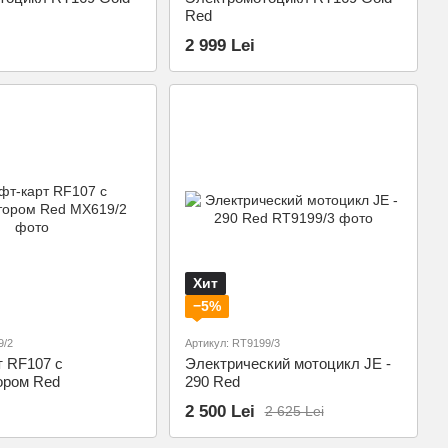
Red
2 999 Lei
Хит
−5%
9/2
Артикул: RT9199/3
т RF107 с
Электрический мотоцикл JE -
ором Red
290 Red
2 500 Lei
2 625 Lei