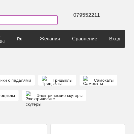
079552211
е
Желания
Сравнение
Вход
Ru
ры
нки с педалями
Трицыклы
Самокаты
роциклы
Электрические скутеры