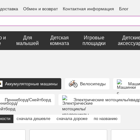
 доставка
Обмен и возврат
Контактная информация
Блог
о и
Для
Детская
Игровые
Детски
е
малышей
комната
площадки
аксессуа
Аккумуляторные машины
Велосипеды
Маши
Пенниборд/Скейтборд
Электрические мотоциклы/квад
ности
сначала дешевле
сначала дороже
по названию