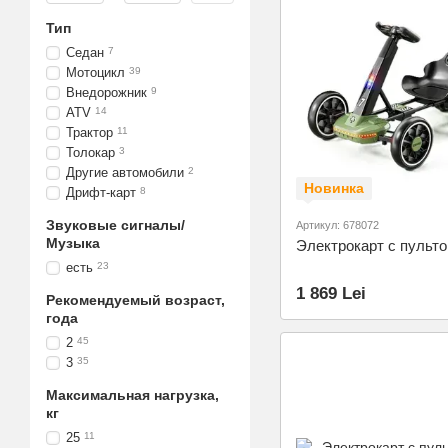
Тип
Седан
7
Мотоцикл
39
Внедорожник
9
ATV
14
Трактор
11
Толокар
3
Другие автомобили
2
Новинка
Дрифт-карт
8
Звуковые сигналы/
Артикул: 678072
Музыка
Электрокарт с пульт
есть
23
1 869 Lei
Рекомендуемый возраст,
года
2
45
3
35
Максимальная нагрузка,
кг
25
11