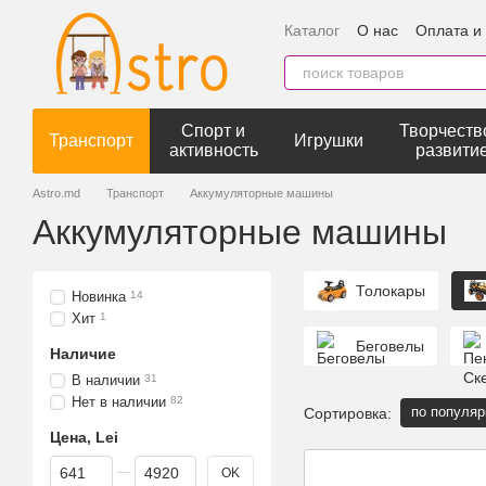
Перейти к основному контенту
Каталог
О нас
Оплата и
Спорт и
Творчеств
Транспорт
Игрушки
активность
развити
Astro.md
Транспорт
Аккумуляторные машины
Аккумуляторные машины
Толокары
Новинка
14
Хит
1
Беговелы
Наличие
В наличии
31
Нет в наличии
82
по популяр
Сортировка:
Цена, Lei
От Цена, Lei
До Цена, Lei
OK