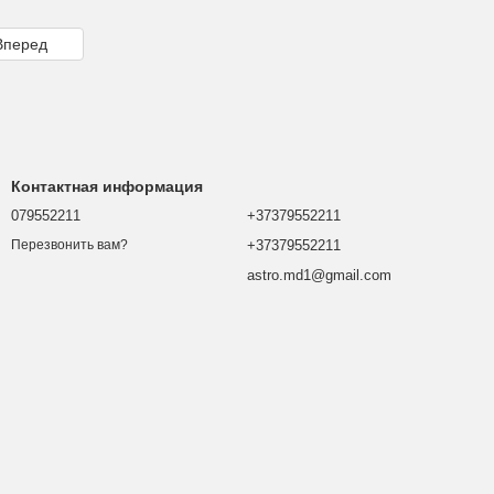
Вперед
Контактная информация
079552211
+37379552211
+37379552211
Перезвонить вам?
astro.md1@gmail.com