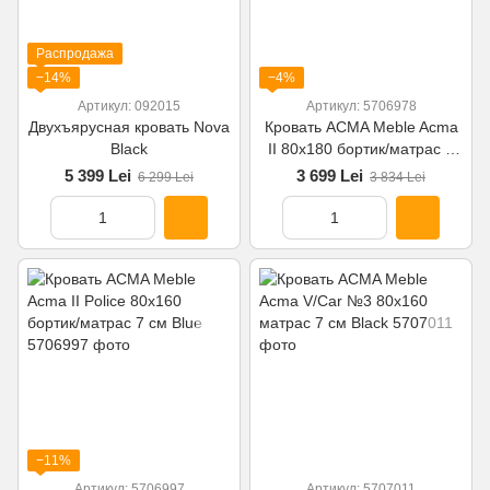
Распродажа
−14%
−4%
Артикул: 092015
Артикул: 5706978
Двухъярусная кровать Nova
Кровать ACMA Meble Acma
Black
II 80x180 бортик/матрас 7
см White
5 399 Lei
3 699 Lei
6 299 Lei
3 834 Lei
−11%
Артикул: 5706997
Артикул: 5707011