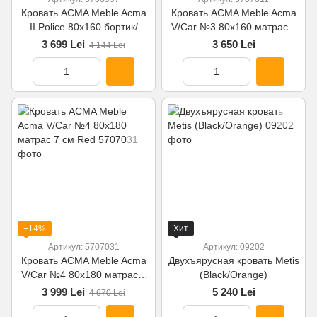
Кровать ACMA Meble Acma
Кровать ACMA Meble Acma
II Police 80x160 бортик/
V/Car №3 80x160 матрас 7
матрас 7 см Blue
см Black
3 699 Lei
3 650 Lei
4 144 Lei
−14%
Хит
Артикул: 5707031
Артикул: 09202
Кровать ACMA Meble Acma
Двухъярусная кровать Metis
V/Car №4 80x180 матрас 7
(Black/Orange)
см Red
3 999 Lei
5 240 Lei
4 670 Lei