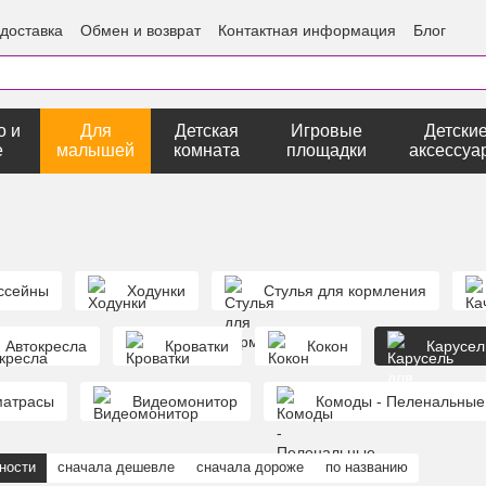
 доставка
Обмен и возврат
Контактная информация
Блог
о и
Для
Детская
Игровые
Детски
е
малышей
комната
площадки
аксессуа
ссейны
Ходунки
Стулья для кормления
Автокресла
Кроватки
Кокон
Карусел
матрасы
Видеомонитор
Комоды - Пеленальные
ности
сначала дешевле
сначала дороже
по названию