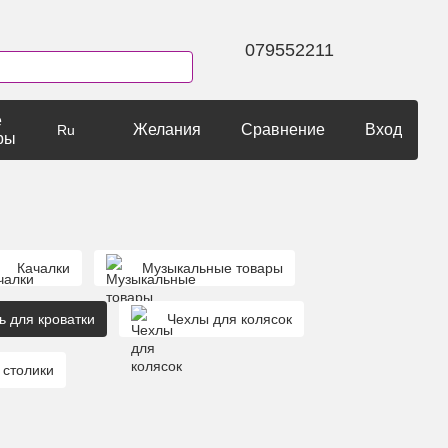
079552211
е
Желания
Сравнение
Вход
Ru
ры
Качалки
Музыкальные товары
ь для кроватки
Чехлы для колясок
 столики