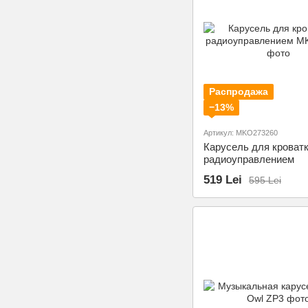
Распродажа
−13%
Артикул: MKO273260
Карусель для кроватк
радиоуправлением
519 Lei
595 Lei