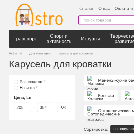
Перейти к основному контенту
Каталог
О нас
Оплата и
Спорт и
Творчеств
Транспорт
Игрушки
активность
развити
Astro.md
Для малышей
Карусель для кроватки
Карусель для кроватки
Манежы-сухие ба
Распродажа
1
Новинка
2
Коляски
Цена, Lei
От Цена, Lei
До Цена, Lei
OK
Ортопедические 
по популяр
Сортировка: