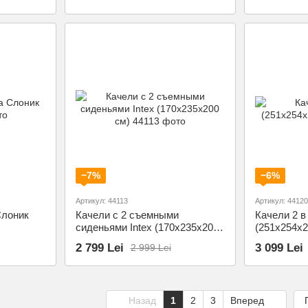
−7%
−6%
Артикул: 44113
Артикул: 44120
Слоник
Качели с 2 съемными
Качели 2 в 
сиденьями Intex (170х235х200
(251х254х2
см)
2 799 Lei
3 099 Lei
2 999 Lei
Назад
1
2
3
Вперед