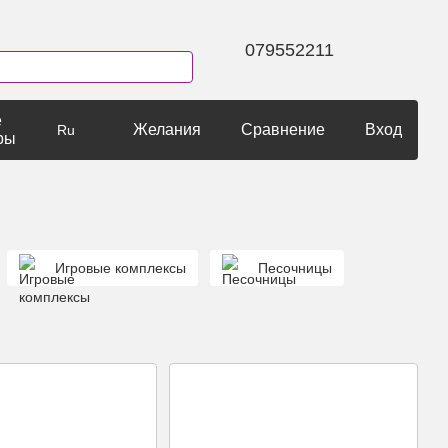
079552211
е
Желания
Сравнение
Вход
Ru
ры
Игровые комплексы
Песочницы