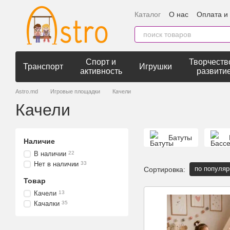
Перейти к основному контенту
Каталог
О нас
Оплата и
Спорт и
Творчеств
Транспорт
Игрушки
активность
развити
Astro.md
Игровые площадки
Качели
Качели
Батуты
Наличие
В наличии
22
Нет в наличии
33
по популяр
Сортировка:
Товар
Качели
13
Качалки
35