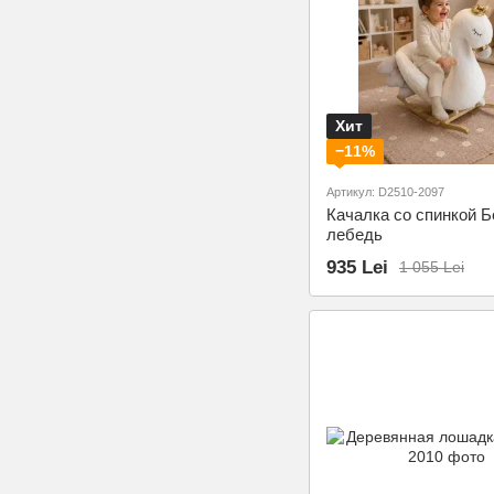
Хит
−11%
Артикул: D2510-2097
Качалка со спинкой 
лебедь
935 Lei
1 055 Lei