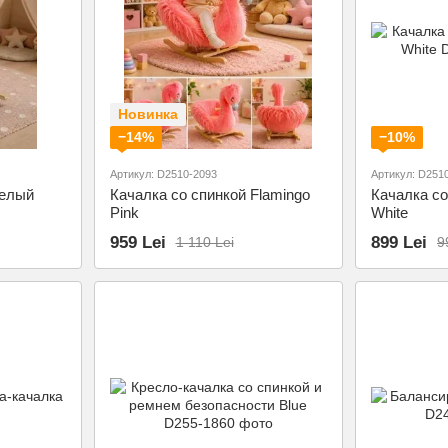
Новинка
−14%
−10%
Артикул: D2510-2093
Артикул: D251
Белый
Качалка со спинкой Flamingo
Качалка с
Pink
White
959 Lei
899 Lei
1 110 Lei
9