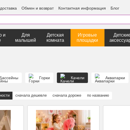
 доставка
Обмен и возврат
Контактная информация
Блог
о и
Для
Детская
Игровые
Детски
е
малышей
комната
площадки
аксессуа
Бассейны
Горки
Качели
Аквапарки
ности
сначала дешевле
сначала дороже
по названию