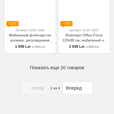
−15%
−14%
Артикул: D255-1949
Артикул: D255-1950
Мобильный флипчарт на
Флипчарт Office Force
роликах, регулируемая
120x90 см, мобильный на
высота, 70х100 см
колесах
1 949 Lei
2 049 Lei
2 280 Lei
2 380 Lei
Показать еще 20 товаров
Назад
Вперед
1
из 4