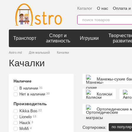
Перейти к основному контенту
Каталог
О нас
Оплата и
Спорт и
Творчеств
Транспорт
Игрушки
активность
развити
Astro.md
Для малышей
Качалки
Качалки
Манежы-сухие ба
Наличие
В наличии
31
Коляски
Нет в наличии
30
Производитель
Ортопедические 
Kikka Boo
22
Lionelo
13
Hauck
3
по популяр
Сортировка:
MoMi
4