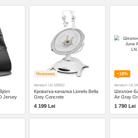
Новинка
−10%
Артикул: LN.105822
Артикул: LN.1
Björn
Кроватка-качалка Lionelo Bella
Шезлонг-Ба
D Jersey
Grey Concrete
Air Gray Gr
4 199 Lei
1 790 Lei