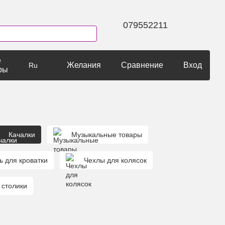
079552211
е
Желания
Сравнение
Вход
Ru
ры
Качалки
Музыкальные товары
ь для кроватки
Чехлы для колясок
 столики