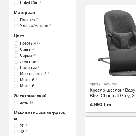
BabyBjörn
1
Материал
Пластик
7
Хлопок/металл
6
Цвет
Розовый
10
Синий
2
Серый
29
Зеленый
1
Бежевый
6
Многоцветный
1
Мятный
1
Артикул: 006076A
Мятный
5
Кресло-шезлонг Baby
Bliss Charcoal Grey, 3
Электрический
есть
36
4 990 Lei
Максимальная загрузка,
кг
20
4
18
3