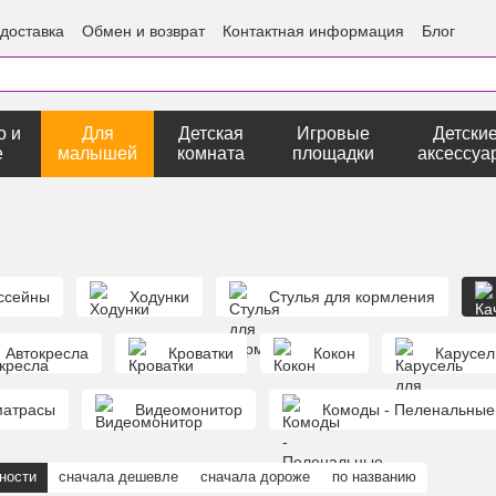
 доставка
Обмен и возврат
Контактная информация
Блог
о и
Для
Детская
Игровые
Детски
е
малышей
комната
площадки
аксессуа
ссейны
Ходунки
Стулья для кормления
Автокресла
Кроватки
Кокон
Карусел
матрасы
Видеомонитор
Комоды - Пеленальные
ности
сначала дешевле
сначала дороже
по названию