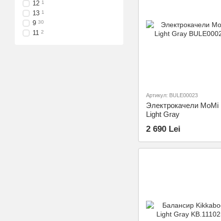
12
1
13
1
9
30
11
2
Артикул: BULE00023
Электрокачели MoMi 
Light Gray
2 690 Lei