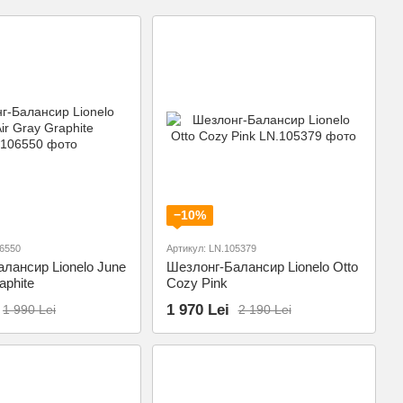
−10%
06550
Артикул: LN.105379
лансир Lionelo June
Шезлонг-Балансир Lionelo Otto
aphite
Cozy Pink
1 970 Lei
1 990 Lei
2 190 Lei