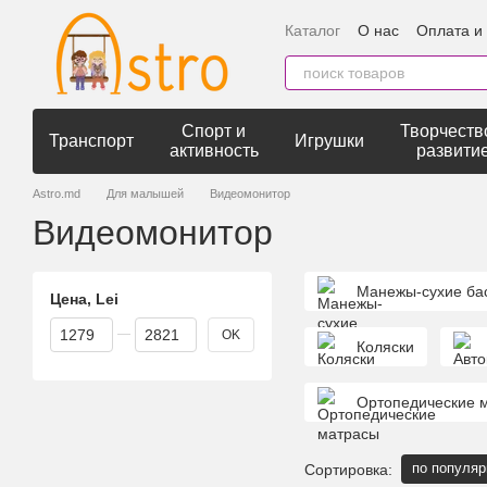
Перейти к основному контенту
Каталог
О нас
Оплата и
Спорт и
Творчеств
Транспорт
Игрушки
активность
развити
Astro.md
Для малышей
Видеомонитор
Видеомонитор
Манежы-сухие ба
Цена, Lei
От Цена, Lei
До Цена, Lei
OK
Коляски
Ортопедические 
по популяр
Сортировка: