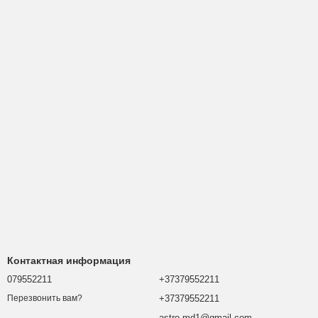
Контактная информация
079552211
+37379552211
+37379552211
Перезвонить вам?
astro.md1@gmail.com