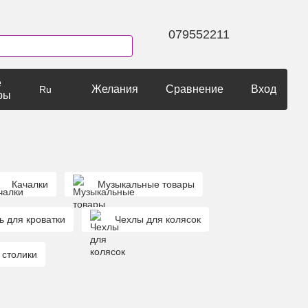
079552211
е
Желания
Сравнение
Вход
Ru
ры
Качалки
Музыкальные товары
ь для кроватки
Чехлы для колясок
 столики