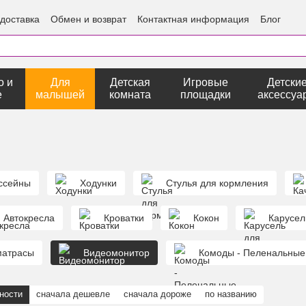
 доставка
Обмен и возврат
Контактная информация
Блог
о и
Для
Детская
Игровые
Детски
е
малышей
комната
площадки
аксессуа
ссейны
Ходунки
Стулья для кормления
Автокресла
Кроватки
Кокон
Карусел
матрасы
Видеомонитор
Комоды - Пеленальные
ности
сначала дешевле
сначала дороже
по названию