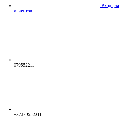
Вход для
клиентов
079552211
+37379552211