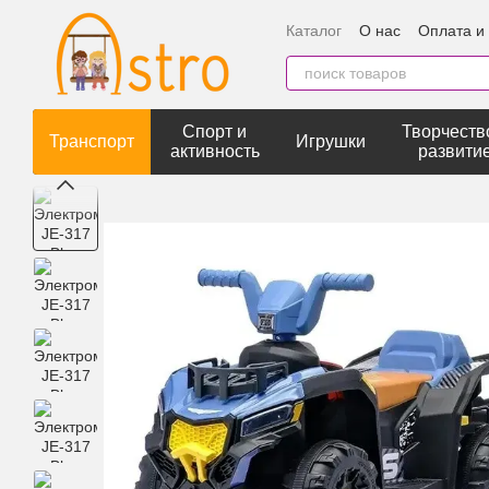
Перейти к основному контенту
Каталог
О нас
Оплата и
Спорт и
Творчеств
Транспорт
Игрушки
активность
развити