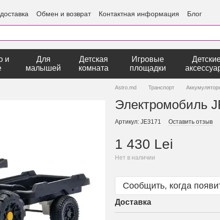
 доставка
Обмен и возврат
Контактная информация
Блог
о и
Для
Детская
Игровые
Детски
е
малышей
комната
площадки
аксессуа
Astro.md
Транспорт
Аккумулято
Электромобиль J
Артикул: JE3171
Оставить отзыв
1 430 Lei
Нет в наличии
Сообщить, когда появи
Доставка