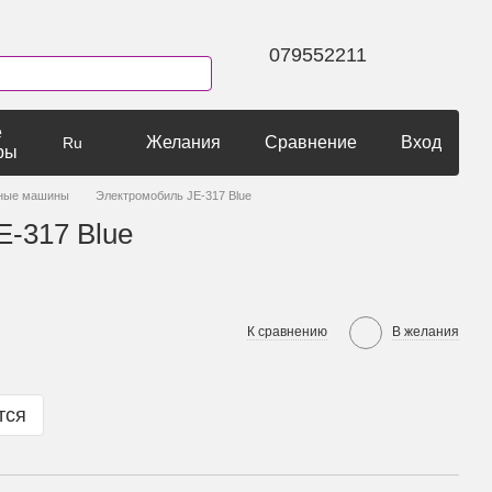
079552211
е
Желания
Сравнение
Вход
Ru
ры
рные машины
Электромобиль JE-317 Blue
E-317 Blue
К сравнению
В желания
тся