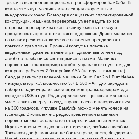
трюкач в исполнении персонажа трансформеров Бамблби. В
комплекте идут гусеницы и колеса для скоростных и
внедорожных гонок. Благодаря специально спроектированной
конструкции, машинка перевертыш умеет ездить во все
стороны, переворачиваться на спину, ездить на боку и
преодолевать препятствия, как внедорожник. Дрифт машинка
на мягких резиновых колесах с легкостью преодолевает
прыжки с трамплина. Прочный корпус из пластика
выдерживает даже активные игры. Дизайн выполнен под
автобота Бамблби со светящимися глазами. Машинка
перевертыш трансформер автобот управляется пультом, для
которого требуется 2 батарейки ААА (не идут в комплекте).
Сердце радиоуправляемой машинки Stunt Car 2in1 Bumblebee
- аккумулятор RC, мощностью 3,7 В 500 мАч. Для зарядки в
наборе с радиоуправляемой игрушкой трансформером идет
зарядник USB шнур. Радиоуправляемая трюковая машинка
умеет ездить вперед, назад, вправо, влево и поворачиваться
на 360 градусов. Игрушке Бамблби можно менять колеса на
гусеницы. В комплекте с радиоуправляемой машинкой
перевертышем поставляется отвертка и сменный комплект.
Играть становится в два раза интереснее, любым способом.
Трюковая дрифт машинка не боится грязи, песка, бездорожья.