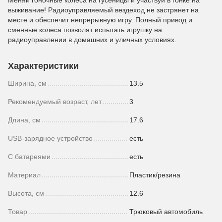
Меняй гоночные колеса на гусеницы и участвуй в гонке на
выживание! Радиоуправляемый вездеход не застрянет на
месте и обеспечит непрерывную игру. Полный привод и
сменные колеса позволят испытать игрушку на
радиоуправлении в домашних и уличных условиях.
Характеристики
Ширина, см
13.5
Рекомендуемый возраст, лет
3
Длина, см
17.6
USB-зарядное устройство
есть
С батареями
есть
Материал
Пластик/резина
Высота, см
12.6
Товар
Трюковый автомобиль