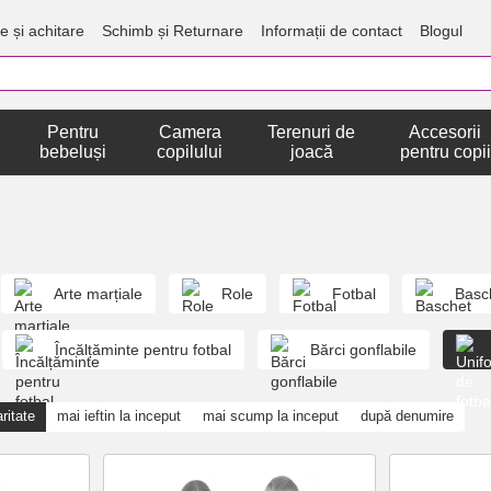
e și achitare
Schimb și Returnare
Informații de contact
Blogul
Pentru
Camera
Terenuri de
Accesorii
bebeluși
copilului
joacă
pentru copii
Arte marțiale
Role
Fotbal
Basc
Încălțăminte pentru fotbal
Bărci gonflabile
ritate
mai ieftin la inceput
mai scump la inceput
după denumire