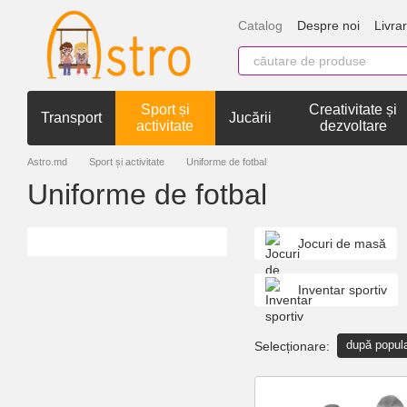
Mergi la conținutul principal
Catalog
Despre noi
Livrar
Sport și
Creativitate și
Transport
Jucării
activitate
dezvoltare
Astro.md
Sport și activitate
Uniforme de fotbal
Uniforme de fotbal
Jocuri de masă
Inventar sportiv
după popula
Selecționare: