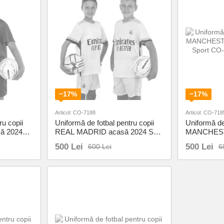
−17%
−17%
Articol: CO-7188
Articol: CO-718
ru copii
Uniformă de fotbal pentru copii
Uniformă de 
ă 2024
REAL MADRID acasă 2024 SP-
MANCHEST
-XL
Sport CO-7188 XS-XL
SP-Sport C
500 Lei
500 Lei
600 Lei
6