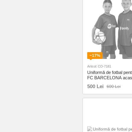
−17%
Articol: CO-7181
Uniformă de fotbal pent
FC BARCELONA acas
SP-Sport CO-7181 XS
500 Lei
600 Lei