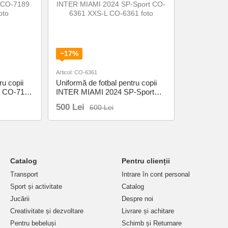
−17%
Articol: CO-6361
ru copii
Uniformă de fotbal pentru copii
 CO-7189
INTER MIAMI 2024 SP-Sport
CO-6361 XXS-L
500 Lei
600 Lei
Catalog
Pentru clienții
Transport
Intrare în cont personal
Sport și activitate
Catalog
Jucării
Despre noi
Creativitate și dezvoltare
Livrare și achitare
Pentru bebeluși
Schimb și Returnare