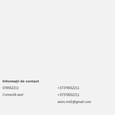
Informații de contact
079552211
+37379552211
+37379552211
Comandă apel
astro.md1@gmail.com