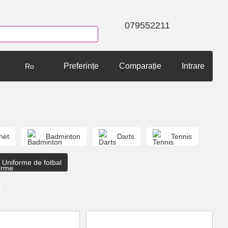
079552211
Preferințe
Comparație
Intrare
Ro
het
Badminton
Darts
Tennis
Uniforme de fotbal