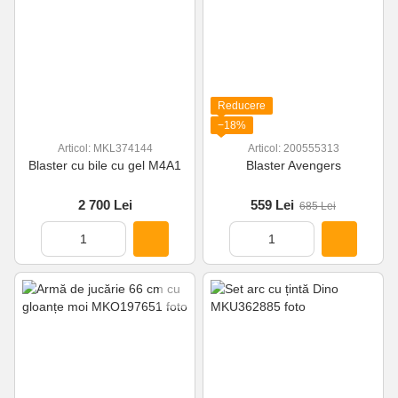
Reducere
−18%
Articol: MKL374144
Articol: 200555313
Blaster cu bile cu gel M4A1
Blaster Avengers
2 700 Lei
559 Lei
685 Lei