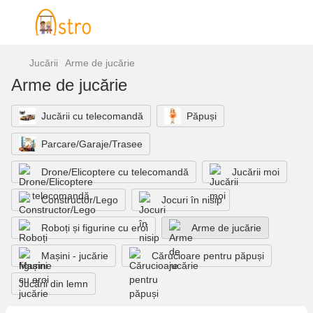
Jucării
Arme de jucărie
Arme de jucărie
Jucării cu telecomandă
Păpuși
Parcare/Garaje/Trasee
Drone/Elicoptere cu telecomandă
Jucării moi
Constructor/Lego
Jocuri în nisip
Roboți și figurine cu eroi
Arme de jucărie
Mașini - jucărie
Cărucioare pentru păpuși
Jucării din lemn