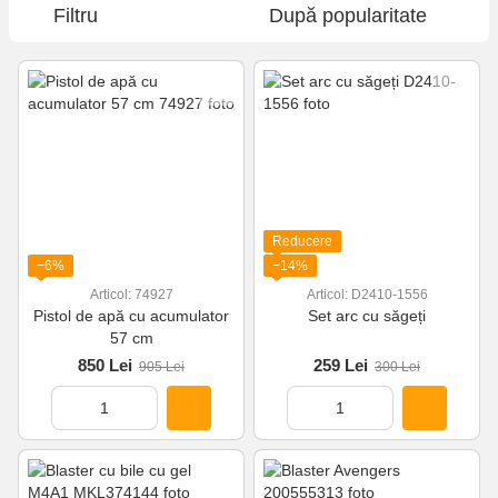
Filtru
După popularitate
Reducere
−6%
−14%
Articol: 74927
Articol: D2410-1556
Pistol de apă cu acumulator
Set arc cu săgeți
57 cm
850 Lei
259 Lei
905 Lei
300 Lei