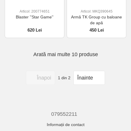
Articol: 200774651
Articol: MKQ390645
Blaster ''Star Game''
Armă TK Group cu baloane
de apă
620 Lei
450 Lei
Arată mai multe 10 produse
Înapoi
Înainte
1
din 2
079552211
Informații de contact