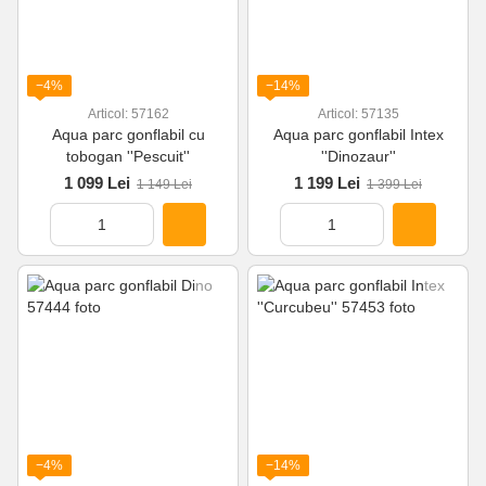
−4%
−14%
Articol: 57162
Articol: 57135
Aqua parc gonflabil cu
Aqua parc gonflabil Intex
tobogan ''Pescuit''
''Dinozaur''
1 099 Lei
1 199 Lei
1 149 Lei
1 399 Lei
−4%
−14%