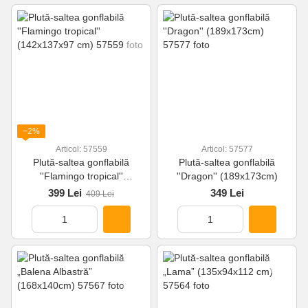
−2%
Articol: 57559
Articol: 57577
Plută-saltea gonflabilă
Plută-saltea gonflabilă
''Flamingo tropical''
''Dragon'' (189x173cm)
(142x137x97 cm)
399 Lei
349 Lei
409 Lei