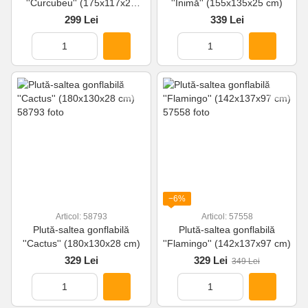
''Curcubeu'' (175x117x20
''Inimă'' (155x135x25 cm)
cm)
299 Lei
339 Lei
−6%
Articol: 58793
Articol: 57558
Plută-saltea gonflabilă
Plută-saltea gonflabilă
''Cactus'' (180x130x28 cm)
''Flamingo'' (142x137x97 cm)
329 Lei
329 Lei
349 Lei