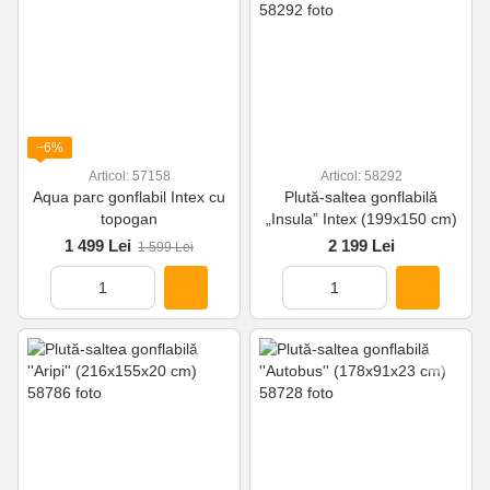
−6%
Articol: 57158
Articol: 58292
Aqua parc gonflabil Intex cu
Plută-saltea gonflabilă
topogan
„Insula” Intex (199х150 cm)
1 499 Lei
2 199 Lei
1 599 Lei