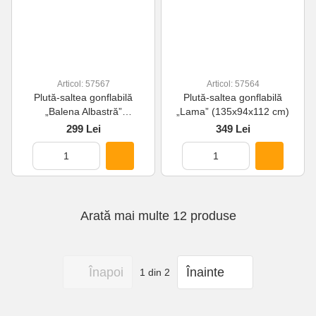
Articol: 57567
Articol: 57564
Plută-saltea gonflabilă
Plută-saltea gonflabilă
„Balena Albastră”
„Lama” (135x94x112 cm)
(168x140cm)
299 Lei
349 Lei
Arată mai multe 12 produse
Înapoi
Înainte
1
din 2