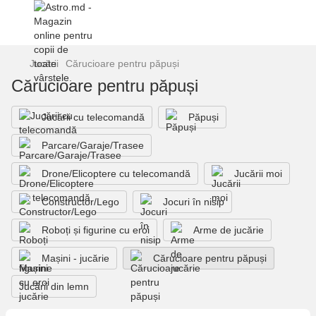
Jucării
Cărucioare pentru păpuși
Cărucioare pentru păpuși
Jucării cu telecomandă
Păpuși
Parcare/Garaje/Trasee
Drone/Elicoptere cu telecomandă
Jucării moi
Constructor/Lego
Jocuri în nisip
Roboți și figurine cu eroi
Arme de jucărie
Mașini - jucărie
Cărucioare pentru păpuși
Jucării din lemn