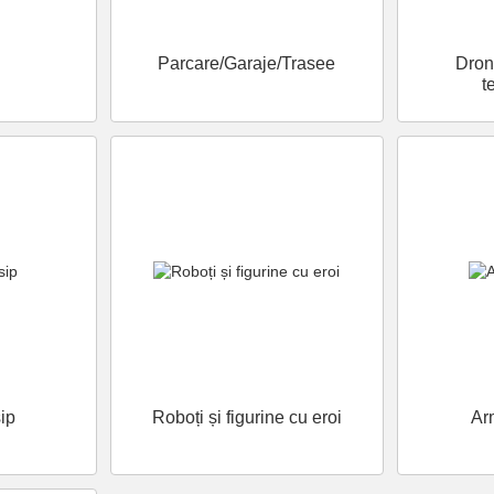
Parcare/Garaje/Trasee
Dron
t
sip
Roboți și figurine cu eroi
Ar