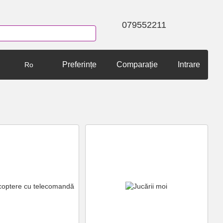
079552211
Preferințe
Comparație
Intrare
Ro