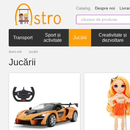
Mergi la conținutul principal
Catalog
Despre noi
Livrar
Sport și
Creativitate și
Transport
Jucării
activitate
dezvoltare
Astro.md
Jucării
Jucării