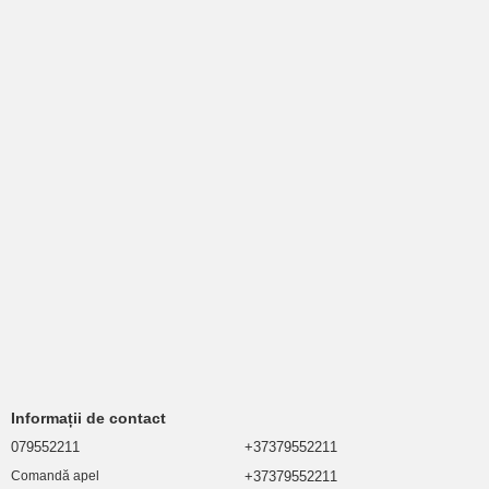
Informații de contact
079552211
+37379552211
+37379552211
Comandă apel