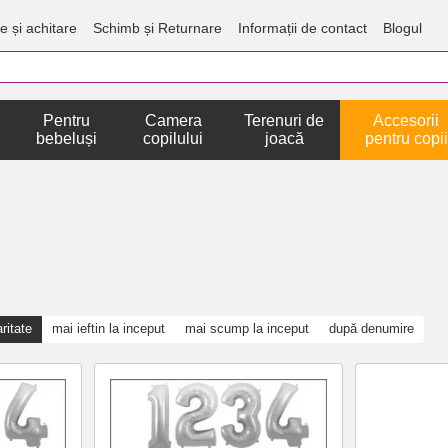
e și achitare
Schimb și Returnare
Informații de contact
Blogul
Pentru
Camera
Terenuri de
Accesorii
bebeluși
copilului
joacă
pentru copii
ritate
mai ieftin la inceput
mai scump la inceput
după denumire