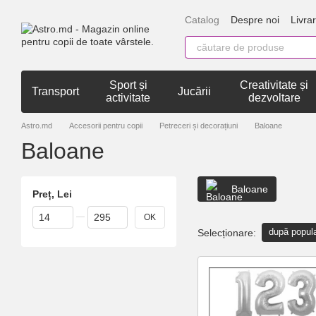
Mergi la conținutul principal
Catalog
Despre noi
Livrar
Sport și
Creativitate și
Transport
Jucării
activitate
dezvoltare
Astro.md
Accesorii pentru copii
Petreceri și decorațiuni
Baloane
Baloane
Baloane
Preț, Lei
De la Preț, Lei
Până la Preț, Lei
OK
după popula
Selecționare: