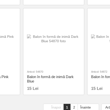
Articol: 54870
Articol: 54872
ă Pink
Balon în formă de inimă Dark
Balon în fo
Blue
15 Lei
15 Lei
Înapoi
1
2
Înainte
Ară