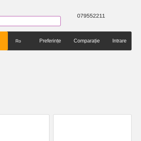
079552211
Preferințe
Comparație
Intrare
Ro