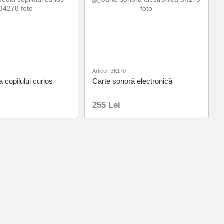
Articol: ЗК170
 copilului curios
Carte sonoră electronică
255 Lei