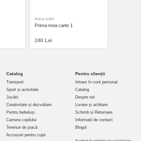
Articol: kni54
Prima mea carte 1
240 Lei
Catalog
Pentru clienții
Transport
Intrare în cont personal
Sport și activitate
Catalog
Jucării
Despre noi
Creativitate și dezvoltare
Livrare și achitare
Pentru bebeluși
Schimb și Returnare
Camera copilului
Informații de contact
Terenuri de joacă
Blogul
Accesorii pentru copii