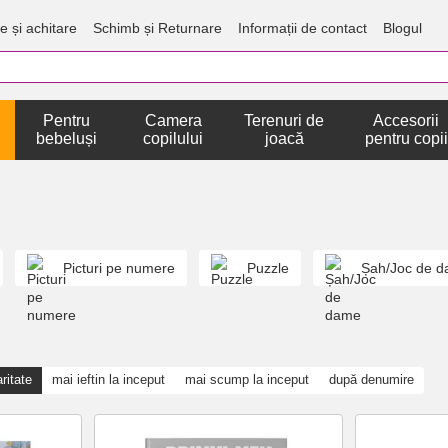
e și achitare
Schimb și Returnare
Informații de contact
Blogul
Pentru
Camera
Terenuri de
Accesorii
bebeluși
copilului
joacă
pentru copii
Picturi pe numere
Puzzle
Șah/Joc de 
ritate
mai ieftin la inceput
mai scump la inceput
după denumire