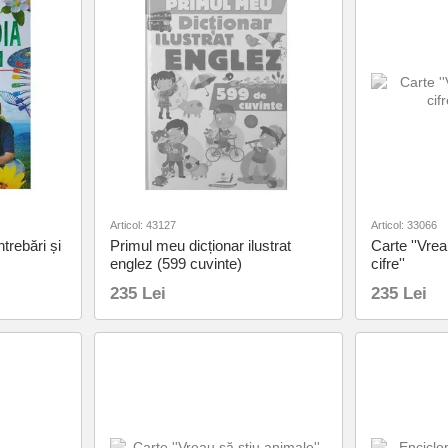
Articol: 43127
Articol: 33066
ntrebări și
Primul meu dicționar ilustrat
Carte ''Vreau
englez (599 cuvinte)
cifre''
235 Lei
235 Lei