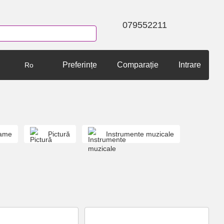
079552211
Preferințe
Comparație
Intrare
Ro
dame
Pictură
Instrumente muzicale