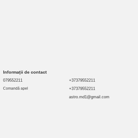
Informații de contact
079552211
+37379552211
+37379552211
Comandă apel
astro.md1@gmail.com