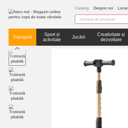
Mergi la conținutul principal
Catalog
Despre noi
Livrar
Sport și
Creativitate și
Transport
Jucării
activitate
dezvoltare