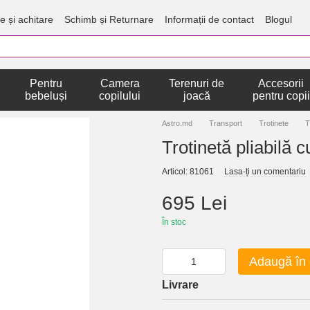
e și achitare
Schimb și Returnare
Informații de contact
Blogul
Pentru
Camera
Terenuri de
Accesorii
bebeluși
copilului
joacă
pentru copii
Astro.md
Transport
Trotinete
T
Trotinetă pliabilă 
Articol: 81061
Lasa-ți un comentariu
695 Lei
În stoc
Adaugă în
Livrare