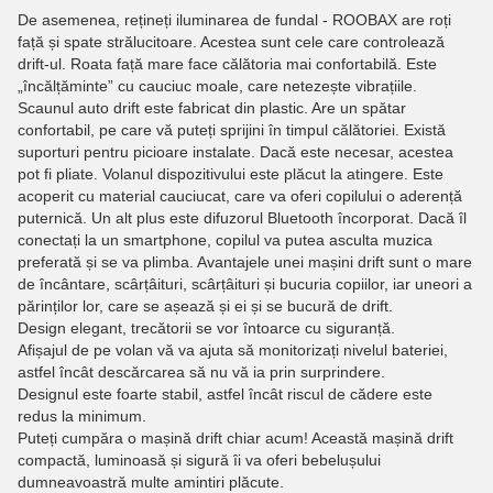
De asemenea, rețineți iluminarea de fundal - ROOBAX are roți
față și spate strălucitoare. Acestea sunt cele care controlează
drift-ul. Roata față mare face călătoria mai confortabilă. Este
„încălțăminte” cu cauciuc moale, care netezește vibrațiile.
Scaunul auto drift este fabricat din plastic. Are un spătar
confortabil, pe care vă puteți sprijini în timpul călătoriei. Există
suporturi pentru picioare instalate. Dacă este necesar, acestea
pot fi pliate. Volanul dispozitivului este plăcut la atingere. Este
acoperit cu material cauciucat, care va oferi copilului o aderență
puternică. Un alt plus este difuzorul Bluetooth încorporat. Dacă îl
conectați la un smartphone, copilul va putea asculta muzica
preferată și se va plimba. Avantajele unei mașini drift sunt o mare
de încântare, scârțâituri, scârțâituri și bucuria copiilor, iar uneori a
părinților lor, care se așează și ei și se bucură de drift.
Design elegant, trecătorii se vor întoarce cu siguranță.
Afișajul de pe volan vă va ajuta să monitorizați nivelul bateriei,
astfel încât descărcarea să nu vă ia prin surprindere.
Designul este foarte stabil, astfel încât riscul de cădere este
redus la minimum.
Puteți cumpăra o mașină drift chiar acum! Această mașină drift
compactă, luminoasă și sigură îi va oferi bebelușului
dumneavoastră multe amintiri plăcute.