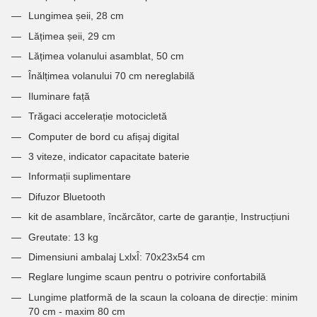
Lungimea șeii, 28 cm
Lățimea șeii, 29 cm
Lățimea volanului asamblat, 50 cm
Înălțimea volanului 70 cm nereglabilă
Iluminare față
Trăgaci accelerație motocicletă
Computer de bord cu afișaj digital
3 viteze, indicator capacitate baterie
Informații suplimentare
Difuzor Bluetooth
kit de asamblare, încărcător, carte de garanție, Instrucțiuni
Greutate: 13 kg
Dimensiuni ambalaj LxlxÎ: 70x23x54 cm
Reglare lungime scaun pentru o potrivire confortabilă
Lungime platformă de la scaun la coloana de direcție: minim
70 cm - maxim 80 cm