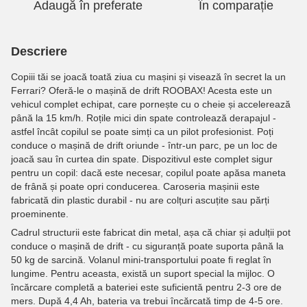
Adaugă în preferate
În comparație
Descriere
Copiii tăi se joacă toată ziua cu mașini și visează în secret la un
Ferrari? Oferă-le o mașină de drift ROOBAX! Acesta este un
vehicul complet echipat, care pornește cu o cheie și accelerează
până la 15 km/h. Roțile mici din spate controlează derapajul -
astfel încât copilul se poate simți ca un pilot profesionist. Poți
conduce o mașină de drift oriunde - într-un parc, pe un loc de
joacă sau în curtea din spate. Dispozitivul este complet sigur
pentru un copil: dacă este necesar, copilul poate apăsa maneta
de frână și poate opri conducerea. Caroseria mașinii este
fabricată din plastic durabil - nu are colțuri ascuțite sau părți
proeminente.
Cadrul structurii este fabricat din metal, așa că chiar și adulții pot
conduce o mașină de drift - cu siguranță poate suporta până la
50 kg de sarcină. Volanul mini-transportului poate fi reglat în
lungime. Pentru aceasta, există un suport special la mijloc. O
încărcare completă a bateriei este suficientă pentru 2-3 ore de
mers. După 4,4 Ah, bateria va trebui încărcată timp de 4-5 ore.