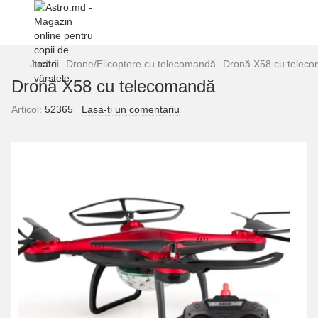
Jucării
Drone/Elicoptere cu telecomandă
Dronă X58 cu telec
Dronă X58 cu telecomandă
Articol:
52365
Lasa-ți un comentariu