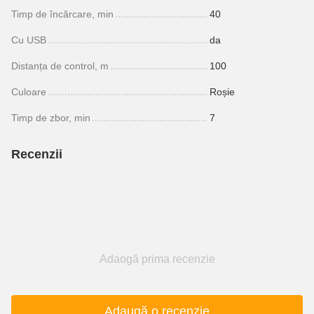
Timp de încărcare, min
40
Cu USB
da
Distanța de control, m
100
Culoare
Roșie
Timp de zbor, min
7
Recenzii
Adaogă prima recenzie
Adaugă o recenzie