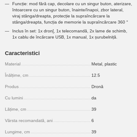
Funcție: mod fără cap, decolare cu un singur buton, aterizare,
întoarcere cu un singur buton, înainte/înapoi, zbor lateral,
viraj stânga/dreapta, protecție la supraîncărcare la
stânga/dreapta, funcția de memorie la supraîncărcare 360 ​​°
Inclus în set: 1x dron[, 1x telecomandă, 2x lame de schimb,
1x cablu de încărcare USB, 1x manual, 1x șurubelniță.
Caracteristici
Material
Metal, plastic
Înălțime, cm
12.5
Produs
Dronă
Cu lumini
da
Lățime, cm
39
Vârsta recomandată, ani
6
Lungime, cm
39