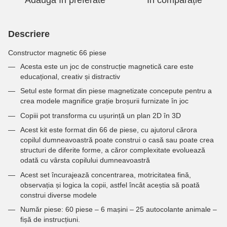
Adaugă în preferate
În comparație
Descriere
Constructor magnetic 66 piese
Acesta este un joc de construcție magnetică care este
educațional, creativ și distractiv
Setul este format din piese magnetizate concepute pentru a
crea modele magnifice grație broșurii furnizate în joc
Copiii pot transforma cu ușurință un plan 2D în 3D
Acest kit este format din 66 de piese, cu ajutorul cărora
copilul dumneavoastră poate construi o casă sau poate crea
structuri de diferite forme, a căror complexitate evoluează
odată cu vârsta copilului dumneavoastră
Acest set încurajează concentrarea, motricitatea fină,
observația și logica la copii, astfel încât aceștia să poată
construi diverse modele
Număr piese: 60 piese – 6 mașini – 25 autocolante animale –
fișă de instrucțiuni.