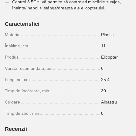
Control 3.5CH: vă permite să controlați mișcările sus/jos,
înainte/înapoi și stânga/dreapta ale elicopterului.
Caracteristici
Material
Plastic
Înălțime, cm
11
Produs
Elicopter
Vârsta recomandată, ani
6
Lungime, cm
25.4
Timp de încărcare, min
30
Culoare
Albastru
Timp de zbor, min
8
Recenzii