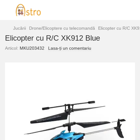
Jucării
Drone/Elicoptere cu telecomandă
Elicopter cu R/C XK9
Elicopter cu R/C XK912 Blue
Articol:
MKU203432
Lasa-ți un comentariu