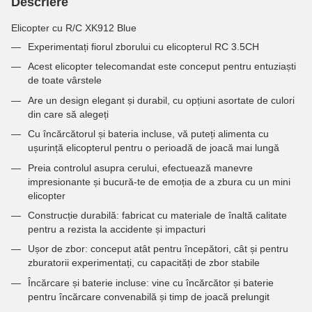
Descriere
Elicopter cu R/C XK912 Blue
Experimentați fiorul zborului cu elicopterul RC 3.5CH
Acest elicopter telecomandat este conceput pentru entuziaști
de toate vârstele
Are un design elegant și durabil, cu opțiuni asortate de culori
din care să alegeți
Cu încărcătorul și bateria incluse, vă puteți alimenta cu
ușurință elicopterul pentru o perioadă de joacă mai lungă
Preia controlul asupra cerului, efectuează manevre
impresionante și bucură-te de emoția de a zbura cu un mini
elicopter
Construcție durabilă: fabricat cu materiale de înaltă calitate
pentru a rezista la accidente și impacturi
Ușor de zbor: conceput atât pentru începători, cât și pentru
zburatorii experimentați, cu capacități de zbor stabile
Încărcare și baterie incluse: vine cu încărcător și baterie
pentru încărcare convenabilă și timp de joacă prelungit