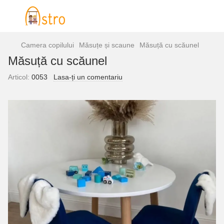
Camera copilului
Măsuțe și scaune
Măsuță cu scăunel
Măsuță cu scăunel
Articol:
0053
Lasa-ți un comentariu