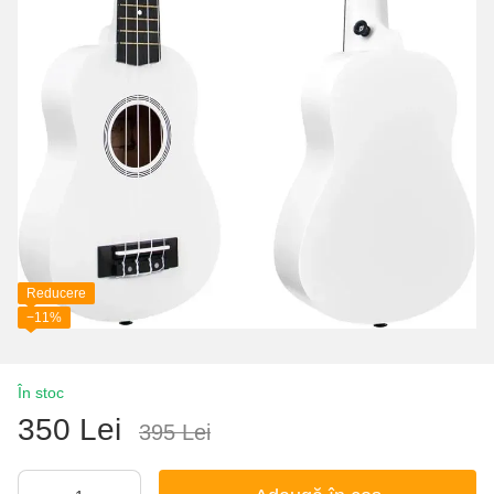
Reducere
−11%
În stoc
350 Lei
395 Lei