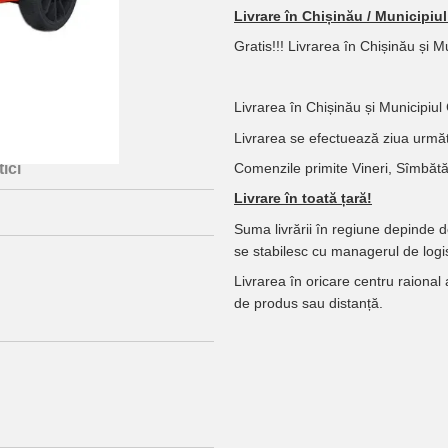
Livrare în Chișinău / Municipiu
Gratis!!! Livrarea în Chișinău și 
Livrarea în Chișinău și Municipiul
Livrarea se efectuează ziua următ
Comenzile primite Vineri, Sîmbătă,
ici
Livrare în toată țară!
Suma livrării în regiune depinde 
se stabilesc cu managerul de logis
Livrarea în oricare centru raional
de produs sau distanță.