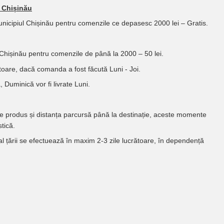
l Chișinău
Municipiul Chișinău pentru comenzile ce depasesc 2000 lei – Gratis.
 Chișinău pentru comenzile de până la 2000 – 50 lei.
oare, dacă comanda a fost făcută Luni - Joi.
 Duminică vor fi livrate Luni.
de produs și distanța parcursă până la destinație, aceste momente
tică.
 al țării se efectuează în maxim 2-3 zile lucrătoare, în dependență