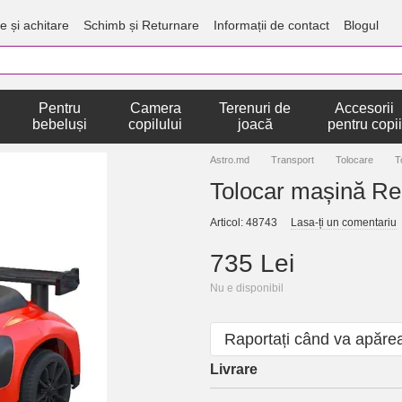
e și achitare
Schimb și Returnare
Informații de contact
Blogul
Pentru
Camera
Terenuri de
Accesorii
bebeluși
copilului
joacă
pentru copii
Astro.md
Transport
Tolocare
T
Tolocar mașină R
Articol: 48743
Lasa-ți un comentariu
735 Lei
Nu e disponibil
Raportați când va apăre
Livrare