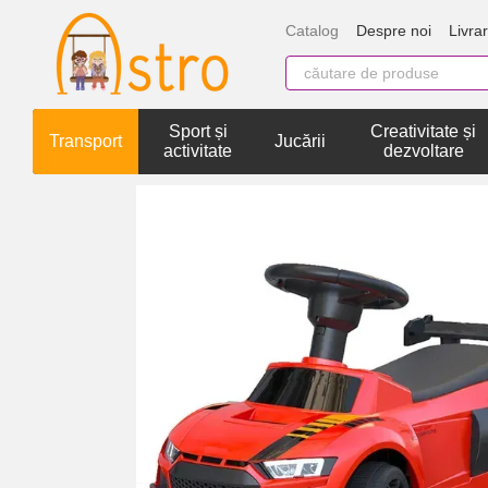
Mergi la conținutul principal
Catalog
Despre noi
Livrar
Sport și
Creativitate și
Transport
Jucării
activitate
dezvoltare