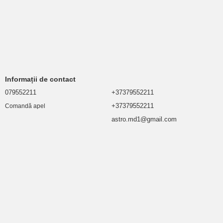
Informații de contact
079552211
+37379552211
+37379552211
Comandă apel
astro.md1@gmail.com