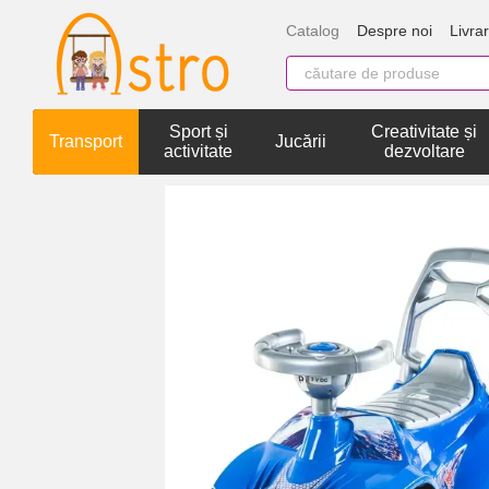
Mergi la conținutul principal
Catalog
Despre noi
Livrar
Sport și
Creativitate și
Transport
Jucării
activitate
dezvoltare