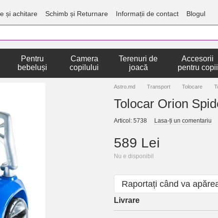
e și achitare
Schimb și Returnare
Informații de contact
Blogul
Pentru
Camera
Terenuri de
Accesorii
bebeluși
copilului
joacă
pentru copii
Astro.md
Transport
Tolocare
T
Tolocar Orion Spi
Articol: 5738
Lasa-ți un comentariu
589 Lei
Nu e disponibil
Raportați când va apăre
Livrare