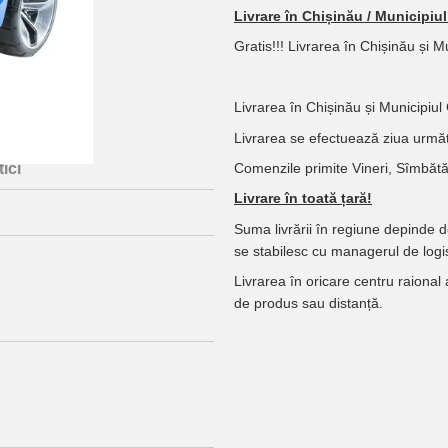
Livrare în Chișinău / Municipiu
Gratis!!! Livrarea în Chișinău și 
Livrarea în Chișinău și Municipiul
Livrarea se efectuează ziua următ
Comenzile primite Vineri, Sîmbătă,
ici
Livrare în toată țară!
Suma livrării în regiune depinde 
se stabilesc cu managerul de logis
Livrarea în oricare centru raional
de produs sau distanță.