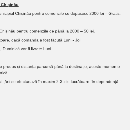
l Chișinău
Municipiul Chișinău pentru comenzile ce depasesc 2000 lei – Gratis.
 Chișinău pentru comenzile de până la 2000 – 50 lei.
oare, dacă comanda a fost făcută Luni - Joi.
 Duminică vor fi livrate Luni.
de produs și distanța parcursă până la destinație, aceste momente
tică.
 al țării se efectuează în maxim 2-3 zile lucrătoare, în dependență