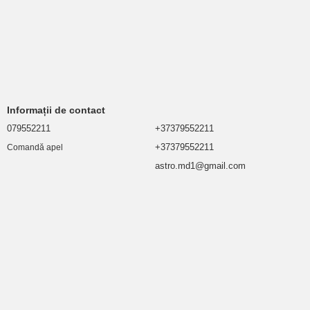
Informații de contact
079552211
+37379552211
+37379552211
Comandă apel
astro.md1@gmail.com