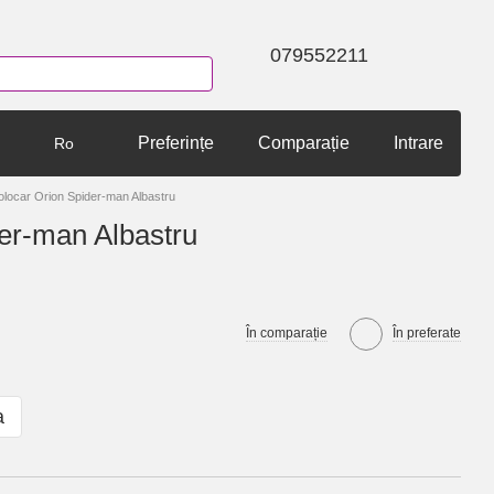
079552211
Preferințe
Comparație
Intrare
Ro
olocar Orion Spider-man Albastru
der-man Albastru
În comparație
În preferate
a