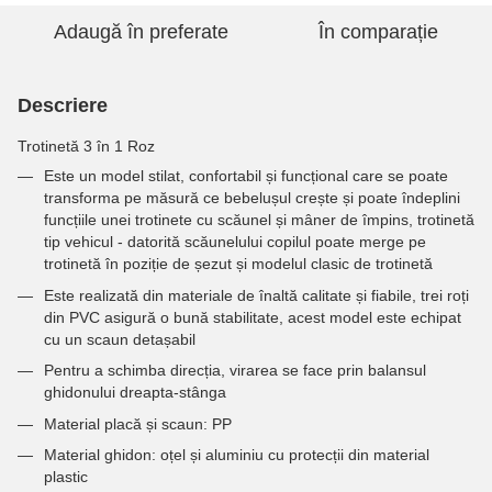
Adaugă în preferate
În comparație
Descriere
Trotinetă 3 în 1 Roz
Este un model stilat, confortabil și funcțional care se poate
transforma pe măsură ce bebelușul crește și poate îndeplini
funcțiile unei trotinete cu scăunel și mâner de împins, trotinetă
tip vehicul - datorită scăunelului copilul poate merge pe
trotinetă în poziție de șezut și modelul clasic de trotinetă
Este realizată din materiale de înaltă calitate și fiabile, trei roți
din PVC asigură o bună stabilitate, acest model este echipat
cu un scaun detașabil
Pentru a schimba direcția, virarea se face prin balansul
ghidonului dreapta-stânga
Material placă și scaun: PP
Material ghidon: oțel și aluminiu cu protecții din material
plastic