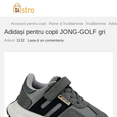
Accesorii pentru copii
Haine și încălțăminte
Încălțăminte
Adid
Adidași pentru copii JONG-GOLF gri
Articol:
1132
Lasa-ți un comentariu