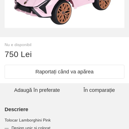
Nu e disponibil
750 Lei
Raportați când va apărea
Adaugă în preferate
În comparație
Descriere
Tolocar Lamborghini Pink
Design unic și colorat