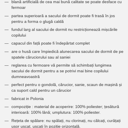
blană artificială de cea mai bună calitate se poate desface cu
fermoar
partea superioară a sacului de dormit poate fi trasă în jos
pentru a forma o glugă caldă
fundul larg al sacului de dormit nu restricționează mișcările
copilului
capacul din față poate fi îndepărtat complet
are o husă care împiedică alunecarea sacului de dormit de pe
spatele căruciorului sau al saniei
reglarea cu fermoare vă permite să schimbați lungimea
sacului de dormit pentru a se potrivi mai bine copilului
dumneavoastră
perfect pentru o gondolă, cărucior, sanie, scaun de mașină și
ca suport cald pentru un cărucior
fabricat in Polonia
compoziție : material de acoperire: 100% poliester; țesătură
interioară: 100% lână; umplutura: 100% poliester.
Rețeta de spălare: nu spălați, nu clorinați, nu călcați, curățați
ușor uscat, uscați în poziție orizontală.