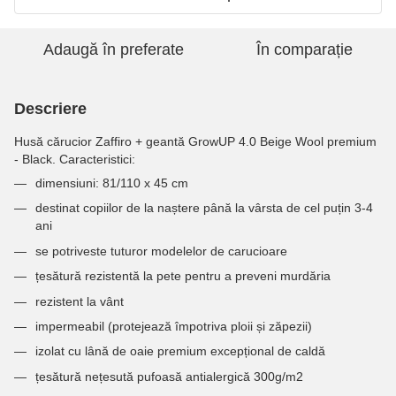
Adaugă în preferate
În comparație
Descriere
Husă cărucior Zaffiro + geantă GrowUP 4.0 Beige Wool premium
- Black. Caracteristici:
dimensiuni: 81/110 x 45 cm
destinat copiilor de la naștere până la vârsta de cel puțin 3-4
ani
se potriveste tuturor modelelor de carucioare
țesătură rezistentă la pete pentru a preveni murdăria
rezistent la vânt
impermeabil (protejează împotriva ploii și zăpezii)
izolat cu lână de oaie premium excepțional de caldă
țesătură nețesută pufoasă antialergică 300g/m2