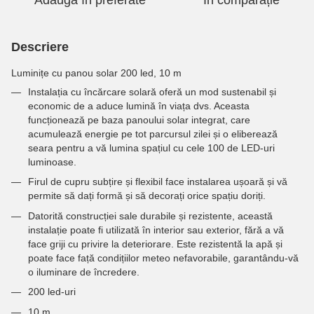
Adaugă în preferate
În comparație
Descriere
Luminițe cu panou solar 200 led, 10 m
Instalația cu încărcare solară oferă un mod sustenabil și
economic de a aduce lumină în viața dvs. Aceasta
funcționează pe baza panoului solar integrat, care
acumulează energie pe tot parcursul zilei și o eliberează
seara pentru a vă lumina spațiul cu cele 100 de LED-uri
luminoase.
Firul de cupru subțire și flexibil face instalarea ușoară și vă
permite să dați formă și să decorați orice spațiu doriți.
Datorită construcției sale durabile și rezistente, această
instalație poate fi utilizată în interior sau exterior, fără a vă
face griji cu privire la deteriorare. Este rezistentă la apă și
poate face față condițiilor meteo nefavorabile, garantându-vă
o iluminare de încredere.
200 led-uri
10 m