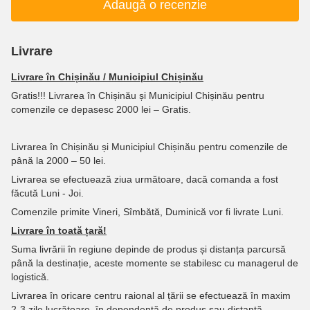
Adaugă o recenzie
Livrare
Livrare în Chișinău / Municipiul Chișinău
Gratis!!! Livrarea în Chișinău și Municipiul Chișinău pentru
comenzile ce depasesc 2000 lei – Gratis.
Livrarea în Chișinău și Municipiul Chișinău pentru comenzile de
până la 2000 – 50 lei.
Livrarea se efectuează ziua următoare, dacă comanda a fost
făcută Luni - Joi.
Comenzile primite Vineri, Sîmbătă, Duminică vor fi livrate Luni.
Livrare în toată țară!
Suma livrării în regiune depinde de produs și distanța parcursă
până la destinație, aceste momente se stabilesc cu managerul de
logistică.
Livrarea în oricare centru raional al țării se efectuează în maxim
2-3 zile lucrătoare, în dependență de produs sau distanță.