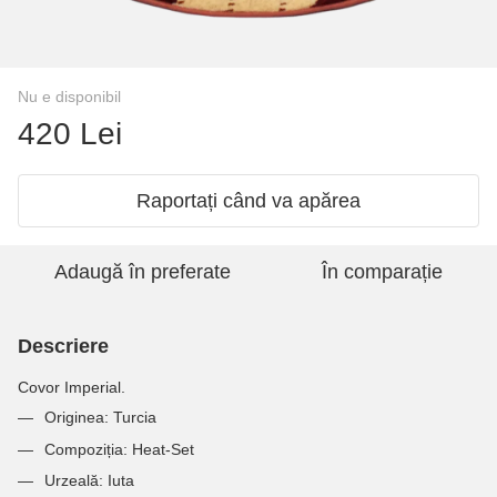
Nu e disponibil
420 Lei
Raportați când va apărea
Adaugă în preferate
În comparație
Descriere
Covor Imperial.
Originea:
Turcia
Compoziția:
Heat-Set
Urzeală:
Iuta