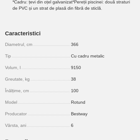
*Cadru: țevi din oțel galvanizat*Pereții piscinei: două straturi
de PVC și un strat de plasă din fibră de sticlă.
Caracteristici
Diametrul, cm
366
Tip
Cu cadru metalic
Volum, l
9150
Greutate, kg
38
Înălțime, cm
100
Model
Rotund
Producator
Bestway
Vârsta, ani
6