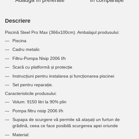
Adaugă în preferate
În comparație
Descriere
Piscină Steel Pro Max (366x100cm). Ambalajul produsului:
Piscina
Cadru metalic
Filtru-Pompa Nisip 2006 l/h
Scară cu platformă și protecție
Instrucțiuni pentru instalarea și funcționarea piscinei
Set pentru reparație.
Caracteristicile produsului:
Volum: 9150 litri la 90% plin
Pompa filtru nisip 2006 l/h
Supapa de scurgere vă permite să atașați un furtun de
grădină, ceea ce face posibilă scurgerea apei oriunde
Material: