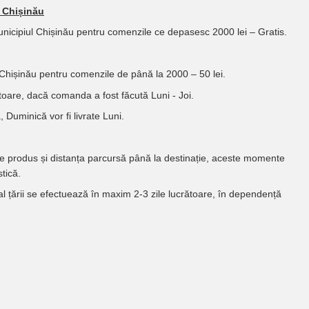
l Chișinău
Municipiul Chișinău pentru comenzile ce depasesc 2000 lei – Gratis.
 Chișinău pentru comenzile de până la 2000 – 50 lei.
oare, dacă comanda a fost făcută Luni - Joi.
 Duminică vor fi livrate Luni.
de produs și distanța parcursă până la destinație, aceste momente
tică.
 al țării se efectuează în maxim 2-3 zile lucrătoare, în dependență