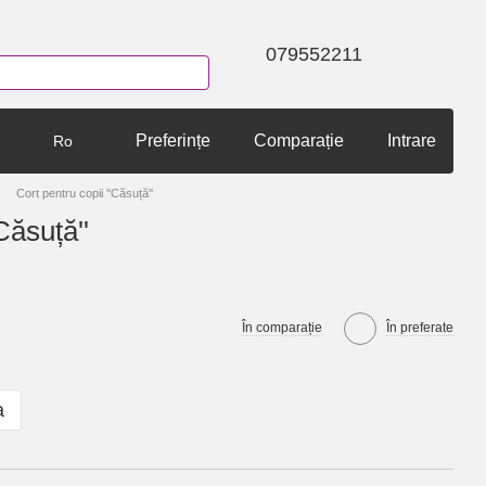
079552211
Preferințe
Comparație
Intrare
Ro
Cort pentru copii ''Căsuță''
Căsuță''
În comparație
În preferate
a