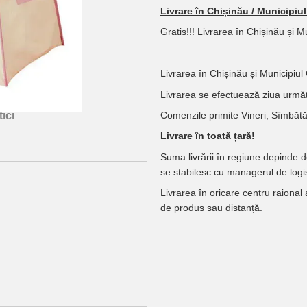
Livrare în Chișinău / Municipiu
Gratis!!! Livrarea în Chișinău și 
Livrarea în Chișinău și Municipiul
Livrarea se efectuează ziua următ
Comenzile primite Vineri, Sîmbătă,
ici
Livrare în toată țară!
Suma livrării în regiune depinde 
se stabilesc cu managerul de logis
Livrarea în oricare centru raional
de produs sau distanță.