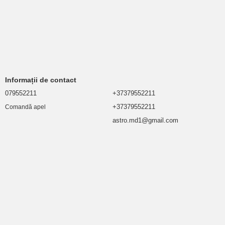
Informații de contact
079552211
+37379552211
+37379552211
Comandă apel
astro.md1@gmail.com