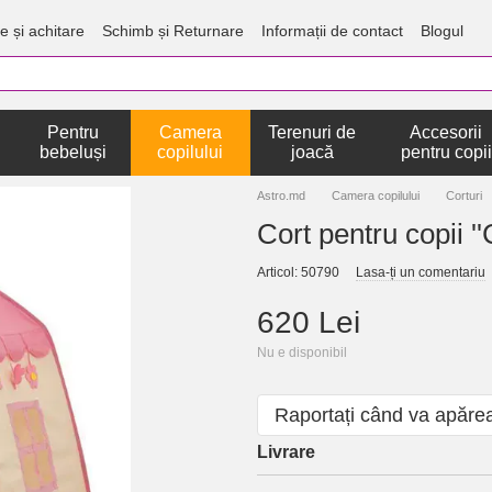
e și achitare
Schimb și Returnare
Informații de contact
Blogul
Pentru
Camera
Terenuri de
Accesorii
bebeluși
copilului
joacă
pentru copii
Astro.md
Camera copilului
Corturi
Cort pentru copii ''
Articol: 50790
Lasa-ți un comentariu
620 Lei
Nu e disponibil
Raportați când va apăre
Livrare