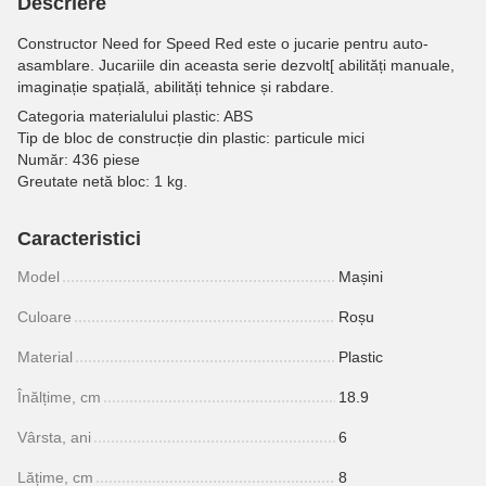
Descriere
Constructor Need for Speed Red este o jucarie pentru auto-
asamblare. Jucariile din aceasta serie dezvolt[ abilități manuale,
imaginație spațială, abilități tehnice și rabdare.
Categoria materialului plastic: ABS
Tip de bloc de construcție din plastic: particule mici
Număr: 436 piese
Greutate netă bloc: 1 kg.
Caracteristici
Model
Mașini
Culoare
Roșu
Material
Plastic
Înălțime, cm
18.9
Vârsta, ani
6
Lățime, cm
8